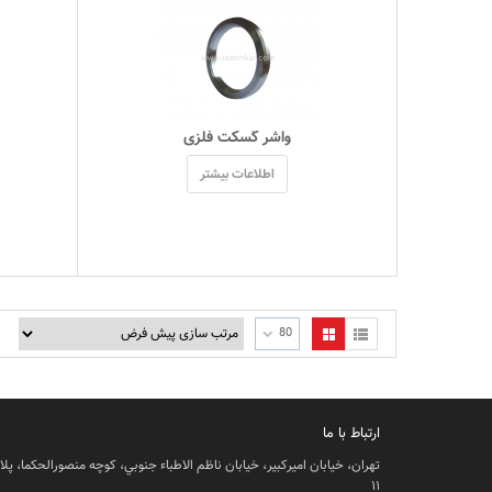
 واشر گسکت فلزی 
اطلاعات بیشتر
80
ارتباط با ما
تهران، خيابان اميركبير، خيابان ناظم الاطباء جنوبي، كوچه منصورالحكما، پل
١١