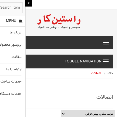
MENU
درباره ما
T
بروشور محصول
o
g
مقالات
g
TOGGLE NAVIGATION
l
e
ارتباط با ما
n
خانه
اتصالات
a
خدمات ساخت 
v
i
g
خدمات دستگاه های X
اتصالات
a
t
انواع شیلنگ
i
o