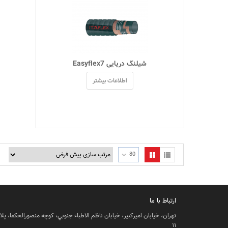
 شیلنگ دریایی Easyflex7 
اطلاعات بیشتر
80
ارتباط با ما
تهران، خيابان اميركبير، خيابان ناظم الاطباء جنوبي، كوچه منصورالحكما، پل
١١