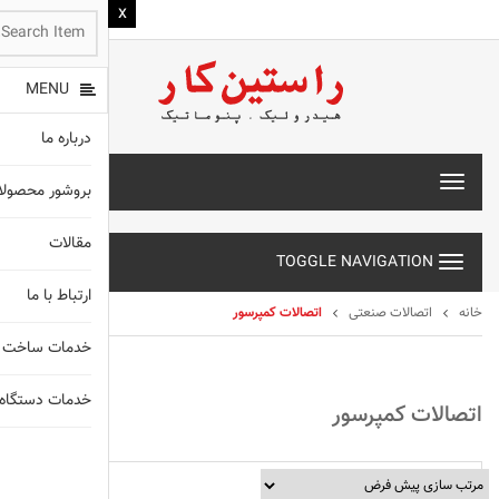
MENU
درباره ما
T
بروشور محصول
o
g
مقالات
g
TOGGLE NAVIGATION
l
e
ارتباط با ما
n
خانه
اتصالات صنعتی
اتصالات کمپرسور
a
خدمات ساخت 
v
i
g
خدمات دستگاه های X
اتصالات کمپرسور
a
t
انواع شیلنگ
i
o